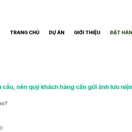
TRANG CHỦ
DỰ ÁN
GIỚI THIỆU
ĐẶT HÀ
 cầu, nên quý khách hàng cần gửi ảnh lưu niệ
nào?
40