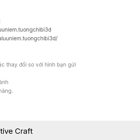
:
uuniem.tuongchibi3d
luuniem.tuongchibi3d/
c thay đổi so với hình bạn gửi
 ảnh
hàng.
ive Craft