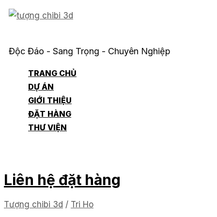
Skip
to
Quà Lưu Niệm Creative Craft
content
Độc Đáo - Sang Trọng - Chuyên Nghiệp
TRANG CHỦ
DỰ ÁN
GIỚI THIỆU
ĐẶT HÀNG
THƯ VIỆN
Liên hệ đặt hàng
Tượng chibi 3d
/
Tri Ho