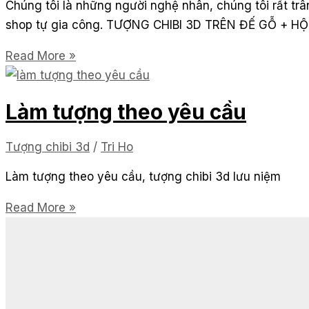
nghiệp
Chúng tôi là những người nghệ nhân, chúng tôi rất tr
độc
shop tự gia công. TƯỢNG CHIBI 3D TRÊN ĐẾ GỖ +
đáo
Mẫu
Read More »
tượng
chibi
Làm tượng theo yêu cầu
3d
mới
Tượng chibi 3d
/
Tri Ho
Làm tượng theo yêu cầu, tượng chibi 3d lưu niệm
Làm
Read More »
tượng
theo
yêu
cầu