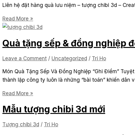
Liên hệ đặt hàng quà lưu niệm – tượng chibi 3d – Creat
Liên
Read More »
hệ
đặt
Quà tặng sếp & đồng nghiệp đ
hàng
Leave a Comment
/
Uncategorized
/
Tri Ho
Món Quà Tặng Sếp Và Đồng Nghiệp “Ghi Điểm” Tuyệt 
thành lập công ty luôn là những “bài toán” khiến dâ
Quà
Read More »
tặng
Mẫu tượng chibi 3d mới
sếp
&
Tượng chibi 3d
/
Tri Ho
đồng