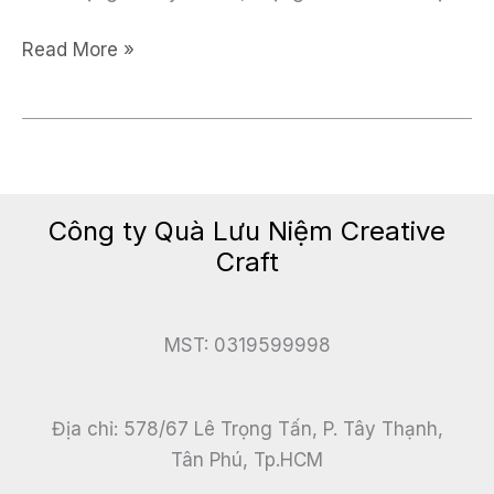
Làm
Read More »
tượng
theo
yêu
cầu
Công ty Quà Lưu Niệm Creative
Craft
MST: 0319599998
Địa chỉ: 578/67 Lê Trọng Tấn, P. Tây Thạnh,
Tân Phú, Tp.HCM